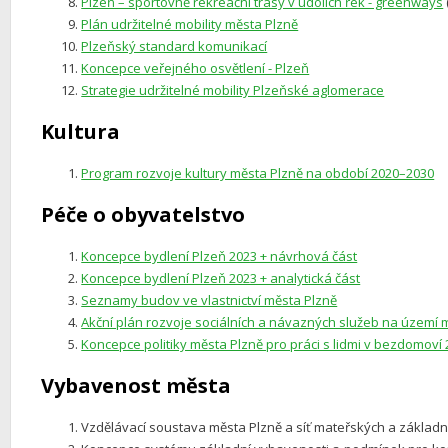
Plzeň – sportovně rekreační trasy v údolích řek - greenways
Plán udržitelné mobility města Plzně
Plzeňský standard komunikací
Koncepce veřejného osvětlení - Plzeň
Strategie udržitelné mobility Plzeňské aglomerace
Kultura
Program rozvoje kultury města Plzně na období 2020–2030
Péče o obyvatelstvo
Koncepce bydlení Plzeň 2023 + návrhová část
Koncepce bydlení Plzeň 2023 + analytická část
Seznamy budov ve vlastnictví města Plzně
Akční plán rozvoje sociálních a návazných služeb na území 
Koncepce politiky města Plzně pro práci s lidmi v bezdomoví
Vybavenost města
Vzdělávací soustava města Plzně a síť mateřských a základn