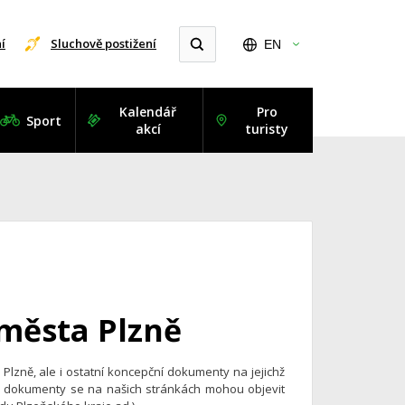
í
Sluchově postižení
EN
Kalendář
Pro
Sport
akcí
turisty
města Plzně
lzně, ale i ostatní koncepční dokumenty na jejichž
vé dokumenty se na našich stránkách mohou objevit