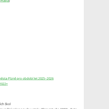
(
mapa
)
města Plzně pro období let 2025–2026
 2022+
ích škol