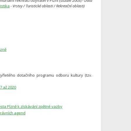
ální rekreaci obyvatel v Plzni (studie 2003) -
Data
istika
- Vrstvy / Turistické oblasti / Rekreační oblasti)
lzně
yřletého dotačního programu odboru kultury (tzv.
7 až 2020
sta Plzně k získávání zpětné vazby
právních agend