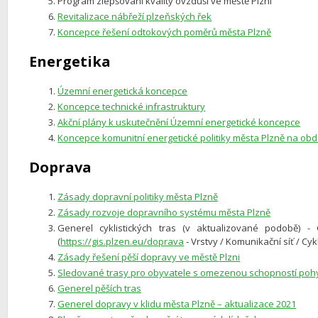
Program zlepšování kvality ovzduší ve městě Plzni
Revitalizace nábřeží plzeňských řek
Koncepce řešení odtokových poměrů města Plzně
Energetika
Územní energetická koncepce
Koncepce technické infrastruktury
Akční plány k uskutečnění Územní energetické koncepce
Koncepce komunitní energetické politiky města Plzně na obd
Doprava
Zásady dopravní politiky města Plzně
Zásady rozvoje dopravního systému města Plzně
Generel cyklistických tras (v aktualizované podobě)
(
https://gis.plzen.eu/doprava
- Vrstvy / Komunikační síť / Cyk
Zásady řešení pěší dopravy ve městě Plzni
Sledované trasy pro obyvatele s omezenou schopností poh
Generel pěších tras
Generel dopravy v klidu města Plzně – aktualizace 2021