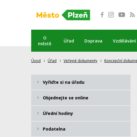
Přeskočit
na
obsah
O
Úřad
Doprava
Vzdělávání
městě
Úvod
Úřad
Veřejné dokumenty
Koncepční dokume
Vyřiďte si na úřadu
Objednejte se online
Úřední hodiny
Podatelna