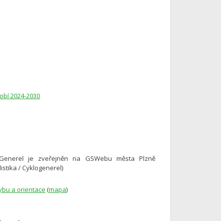
obí 2024-2030
 - Generel je zveřejněn na GSWebu města Plzně
listika / Cyklogenerel)
ybu a orientace
(
mapa
)