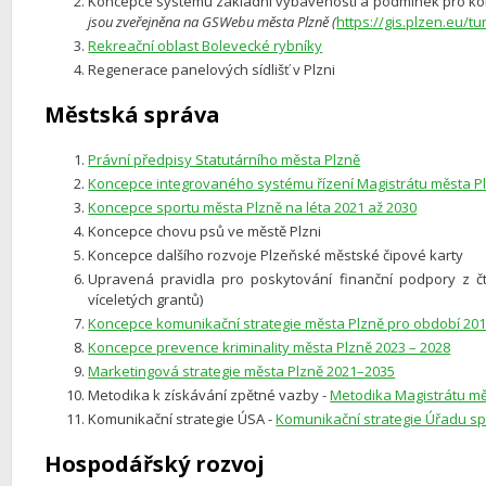
Koncepce systému základní vybavenosti a podmínek pro komun
jsou zveřejněna na GSWebu města Plzně (
https://gis.plzen.eu/tur
Rekreační oblast Bolevecké rybníky
Regenerace panelových sídlišť v Plzni
Městská správa
Právní předpisy Statutárního města Plzně
Koncepce integrovaného systému řízení Magistrátu města P
Koncepce sportu města Plzně na léta 2021 až 2030
Koncepce chovu psů ve městě Plzni
Koncepce dalšího rozvoje Plzeňské městské čipové karty
Upravená pravidla pro poskytování finanční podpory z čt
víceletých grantů)
Koncepce komunikační strategie města Plzně pro období 201
Koncepce prevence kriminality města Plzně 2023 – 2028
Marketingová strategie města Plzně 2021–2035
Metodika k získávání zpětné vazby -
Metodika Magistrátu mě
Komunikační strategie ÚSA -
Komunikační strategie Úřadu s
Hospodářský rozvoj