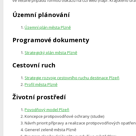
ve většině případů formou odkazů na cizí web (např. Krajského úřa
Územní plánování
Územní plán města Plzně
Programové dokumenty
Strategický plán města Plzně
Cestovní ruch
Strategie rozvoje cestovního ruchu destinace Plzeň
Profil města Plzně
Životní prostředí
Povodňový model Plzeň
Koncepce protipovodňové ochrany (studie)
Návrh priorit přípravy a realizace protipovodňových opatřen
Generel zeleně města Plzně