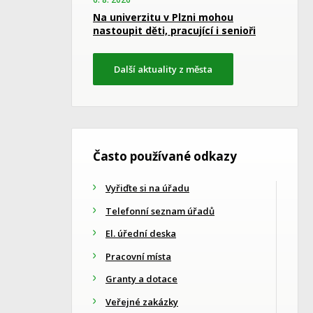
Na univerzitu v Plzni mohou
nastoupit děti, pracující i senioři
Další aktuality z města
Často používané odkazy
Vyřiďte si na úřadu
Telefonní seznam úřadů
El. úřední deska
Pracovní místa
Granty a dotace
Veřejné zakázky