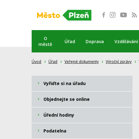
Přeskočit
na
obsah
O
Úřad
Doprava
Vzdělávání
městě
Úvod
Úřad
Veřejné dokumenty
Výroční zprávy
Vyřiďte si na úřadu
Objednejte se online
Úřední hodiny
Podatelna