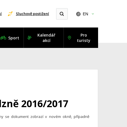
í
Sluchově postižení
EN
Kalendář
Pro
Sport
akcí
turisty
lzně 2016/2017
ohy se dokument zobrazí v novém okně, případně