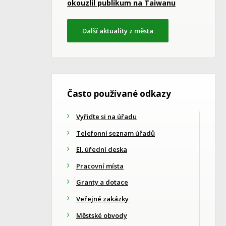
okouzlil publikum na Taiwanu
Další aktuality z města
Často používané odkazy
Vyřiďte si na úřadu
Telefonní seznam úřadů
El. úřední deska
Pracovní místa
Granty a dotace
Veřejné zakázky
Městské obvody