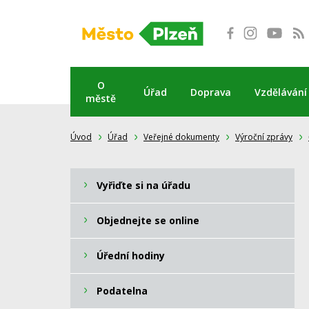
Přeskočit
na
obsah
O
Úřad
Doprava
Vzdělávání
městě
Úvod
Úřad
Veřejné dokumenty
Výroční zprávy
Vyřiďte si na úřadu
Objednejte se online
Úřední hodiny
Podatelna