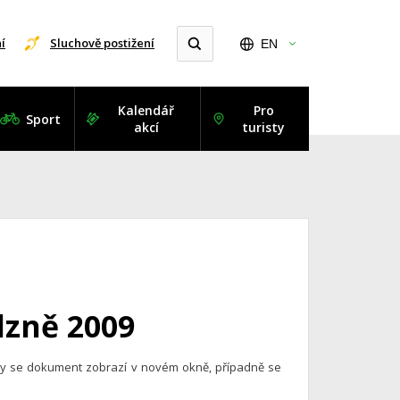
í
Sluchově postižení
EN
Kalendář
Pro
Sport
akcí
turisty
lzně 2009
ohy se dokument zobrazí v novém okně, případně se