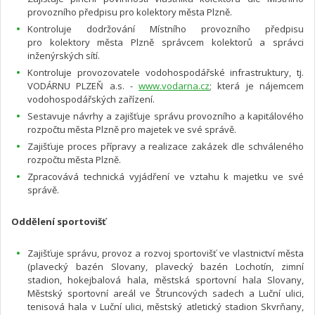
provozního předpisu pro kolektory města Plzně.
Kontroluje dodržování Místního provozního předpisu
pro kolektory města Plzně správcem kolektorů a správci
inženýrských sítí.
Kontroluje provozovatele vodohospodářské infrastruktury, tj.
VODÁRNU PLZEŇ a.s. -
www.vodarna.cz
; která je nájemcem
vodohospodářských zařízení.
Sestavuje návrhy a zajišťuje správu provozního a kapitálového
rozpočtu města Plzně pro majetek ve své správě.
Zajišťuje proces přípravy a realizace zakázek dle schváleného
rozpočtu města Plzně.
Zpracovává technická vyjádření ve vztahu k majetku ve své
správě.
Oddělení sportovišť
Zajišťuje správu, provoz a rozvoj sportovišť ve vlastnictví města
(plavecký bazén Slovany, plavecký bazén Lochotín, zimní
stadion, hokejbalová hala, městská sportovní hala Slovany,
Městský sportovní areál ve Štruncových sadech a Luční ulici,
tenisová hala v Luční ulici, městský atletický stadion Skvrňany,