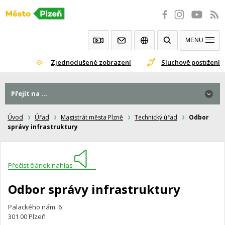
Přeskočit
na
obsah
MENU
Zjednodušené zobrazení
Sluchově postižení
Přejít na ...
Úvod
Úřad
Magistrát města Plzně
Technický úřad
Odbor
správy infrastruktury
Přečíst článek nahlas
Odbor správy infrastruktury
Palackého nám. 6
301 00 Plzeň