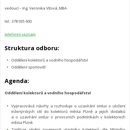
vedoucí – Ing. Veronika Vítová, MBA
tel.: 378 035 600
telefonní seznam
Struktura odboru:
Oddělení kolektorů a vodního hospodářství
Oddělení sportovišť
Agenda:
Oddělení kolektorů a vodního hospodářství
Vypracovává návrhy a rozhoduje o uzavírání smluv o uložení
inženýrských sítí do kolektorů města Plzně a jejich dodatků
a o uzavírání smluv o provozních podmínkách v kolektorech
města Plzně.
Zajišťuje plnění povinností vlastníka kolektorů dle Místního