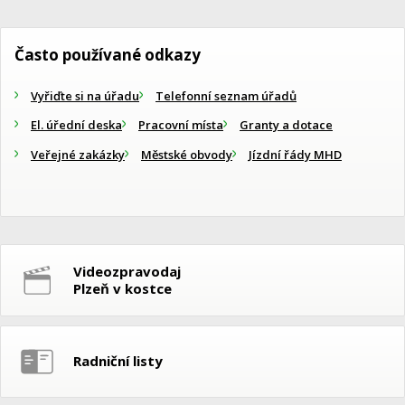
Často používané odkazy
Vyřiďte si na úřadu
Telefonní seznam úřadů
El. úřední deska
Pracovní místa
Granty a dotace
Veřejné zakázky
Městské obvody
Jízdní řády MHD
Videozpravodaj
Plzeň v kostce
Radniční listy