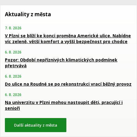
Aktuality z města
7. 8. 2026
V Plzni se blíží ke konci proměna Americké ulice. Nabídne
víc zeleně, větší komfort a vyšší bezpečnost pro chodce
6. 8. 2026
Pozor: Období nepříznivých klimatických podmínek
přetrvává
6. 8. 2026
Do ulice na Roudné se po rekonstrukci vrací běžný provoz
6. 8. 2026
Na univerzitu v Plzni mohou nastoupit děti, pracující i
senioři
Další aktuality z města