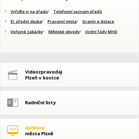
Vyřiďte si na úřadu
Telefonní seznam úřadů
El. úřední deska
Pracovní místa
Granty a dotace
Veřejné zakázky
Městské obvody
Jízdní řády MHD
Videozpravodaj
Plzeň v kostce
Radniční listy
Aplikace
města Plzně