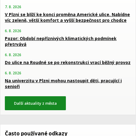
7. 8. 2026
V Plzni se blíží ke konci proměna Americké ulice. Nabídne
víc zeleně, větší komfort a vyšší bezpečnost pro chodce
6. 8. 2026
Pozor: Období nepříznivých klimatických podmínek
přetrvává
6. 8. 2026
Do ulice na Roudné se po rekonstrukci vrací běžný provoz
6. 8. 2026
Na univerzitu v Plzni mohou nastoupit děti, pracující i
senioři
Další aktuality z města
Často používané odkazy