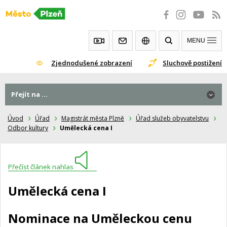
Přeskočit
na
obsah
MENU
Zjednodušené zobrazení
Sluchově postižení
Přejít na ...
Úvod
Úřad
Magistrát města Plzně
Úřad služeb obyvatelstvu
Odbor kultury
Umělecká cena I
Přečíst článek nahlas
Umělecká cena I
Nominace na Uměleckou cenu