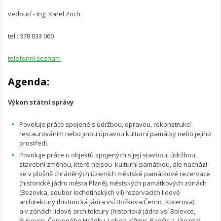
vedoucí - Ing. Karel Zoch
tel.: 378 033 060
telefonní seznam
Agenda:
Výkon státní správy
Povoluje práce spojené s údržbou, opravou, rekonstrukcí
restaurováním nebo jinou úpravou kulturní památky nebo jejího
prostředí.
Povoluje práce u objektů spojených s její stavbou, údržbou,
stavební změnou, které nejsou kulturní památkou, ale nachází
se v plošně chráněných územích městské památkové rezervace
(historické jádro města Plzně), městských památkových zónách
(Bezovka, soubor lochotínských vil) rezervacích lidové
architektury (historická jádra vsí Božkova,Černic, Koterova)
a v zónách lidové architektury (historická jádra vsí Bolevce,
Bukovce, Červeného Hrádku, Lobez, Křimic, Radčic a Újezda).