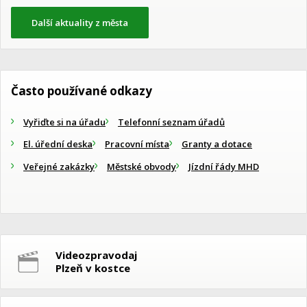
Další aktuality z města
Často používané odkazy
Vyřiďte si na úřadu
Telefonní seznam úřadů
El. úřední deska
Pracovní místa
Granty a dotace
Veřejné zakázky
Městské obvody
Jízdní řády MHD
Videozpravodaj
Plzeň v kostce