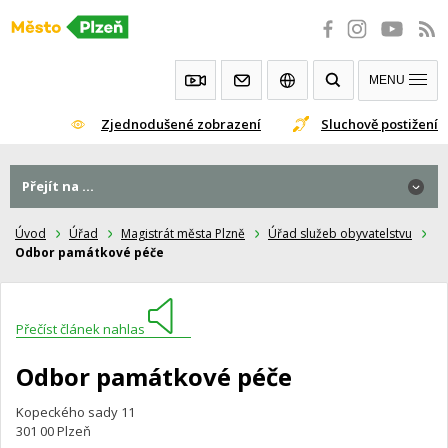
Přeskočit
na
obsah
MENU
Zjednodušené zobrazení
Sluchově postižení
Přejít na ...
Úvod
Úřad
Magistrát města Plzně
Úřad služeb obyvatelstvu
Odbor památkové péče
Přečíst článek nahlas
Odbor památkové péče
Kopeckého sady 11
301 00 Plzeň