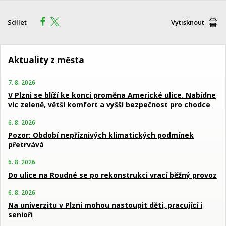
Sdílet
Vytisknout
Aktuality z města
7. 8. 2026
V Plzni se blíží ke konci proměna Americké ulice. Nabídne
víc zeleně, větší komfort a vyšší bezpečnost pro chodce
6. 8. 2026
Pozor: Období nepříznivých klimatických podmínek
přetrvává
6. 8. 2026
Do ulice na Roudné se po rekonstrukci vrací běžný provoz
6. 8. 2026
Na univerzitu v Plzni mohou nastoupit děti, pracující i
senioři