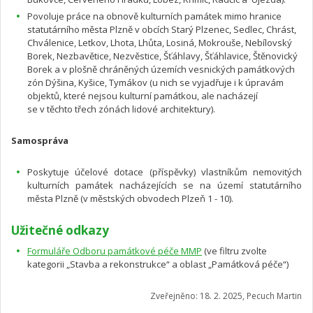
Povoluje práce na obnově kulturních památek mimo hranice
statutárního města Plzně v obcích Starý Plzenec, Sedlec, Chrást,
Chválenice, Letkov, Lhota, Lhůta, Losiná, Mokrouše, Nebílovský
Borek, Nezbavětice, Nezvěstice, Šťáhlavy, Šťáhlavice, Štěnovický
Borek a v plošně chráněných územích vesnických památkových
zón Dýšina, Kyšice, Tymákov (u nich se vyjadřuje i k úpravám
objektů, které nejsou kulturní památkou, ale nacházejí
se v těchto třech zónách lidové architektury).
Samospráva
Poskytuje účelové dotace (příspěvky) vlastníkům nemovitých
kulturních památek nacházejících se na území statutárního
města Plzně (v městských obvodech Plzeň 1 - 10).
Užitečné odkazy
Formuláře Odboru památkové péče MMP
(ve filtru zvolte
kategorii „Stavba a rekonstrukce“ a oblast „Památková péče“)
Zveřejněno: 18. 2. 2025, Pecuch Martin