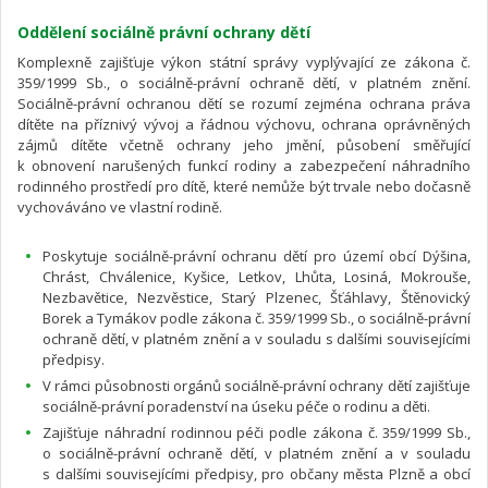
Oddělení sociálně právní ochrany dětí
Komplexně zajišťuje výkon státní správy vyplývající ze zákona č.
359/1999 Sb., o sociálně-právní ochraně dětí, v platném znění.
Sociálně-právní ochranou dětí se rozumí zejména ochrana práva
dítěte na příznivý vývoj a řádnou výchovu, ochrana oprávněných
zájmů dítěte včetně ochrany jeho jmění, působení směřující
k obnovení narušených funkcí rodiny a zabezpečení náhradního
rodinného prostředí pro dítě, které nemůže být trvale nebo dočasně
vychováváno ve vlastní rodině.
Poskytuje sociálně-právní ochranu dětí pro území obcí Dýšina,
Chrást, Chválenice, Kyšice, Letkov, Lhůta, Losiná, Mokrouše,
Nezbavětice, Nezvěstice, Starý Plzenec, Šťáhlavy, Štěnovický
Borek a Tymákov podle zákona č. 359/1999 Sb., o sociálně-právní
ochraně dětí, v platném znění a v souladu s dalšími souvisejícími
předpisy.
V rámci působnosti orgánů sociálně-právní ochrany dětí zajišťuje
sociálně-právní poradenství na úseku péče o rodinu a děti.
Zajišťuje náhradní rodinnou péči podle zákona č. 359/1999 Sb.,
o sociálně-právní ochraně dětí, v platném znění a v souladu
s dalšími souvisejícími předpisy, pro občany města Plzně a obcí