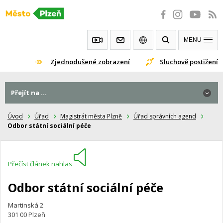
Přeskočit
na
obsah
MENU
Zjednodušené zobrazení
Sluchově postižení
Přejít na ...
Úvod
Úřad
Magistrát města Plzně
Úřad správních agend
Odbor státní sociální péče
Přečíst článek nahlas
Odbor státní sociální péče
Martinská 2
301 00 Plzeň