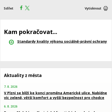
Sdílet
Vytisknout
Kam pokračovat...
Standardy kvality výkonu sociálně-právní ochrany
Aktuality z města
7. 8. 2026
V Plzni se blíží ke konci proměna Americké ulice. Nabídne
víc zeleně, větší komfort a vyšší bezpečnost pro chodce
6. 8. 2026