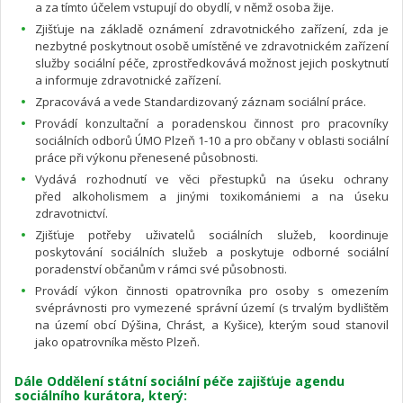
a za tímto účelem vstupují do obydlí, v němž osoba žije.
Zjišťuje na základě oznámení zdravotnického zařízení, zda je
nezbytné poskytnout osobě umístěné ve zdravotnickém zařízení
služby sociální péče, zprostředkovává možnost jejich poskytnutí
a informuje zdravotnické zařízení.
Zpracovává a vede Standardizovaný záznam sociální práce.
Provádí konzultační a poradenskou činnost pro pracovníky
sociálních odborů ÚMO Plzeň 1-10 a pro občany v oblasti sociální
práce při výkonu přenesené působnosti.
Vydává rozhodnutí ve věci přestupků na úseku ochrany
před alkoholismem a jinými toxikomániemi a na úseku
zdravotnictví.
Zjišťuje potřeby uživatelů sociálních služeb, koordinuje
poskytování sociálních služeb a poskytuje odborné sociální
poradenství občanům v rámci své působnosti.
Provádí výkon činnosti opatrovníka pro osoby s omezením
svéprávnosti pro vymezené správní území (s trvalým bydlištěm
na území obcí Dýšina, Chrást, a Kyšice), kterým soud stanovil
jako opatrovníka město Plzeň.
Dále Oddělení státní sociální péče zajišťuje agendu
sociálního kurátora, který: