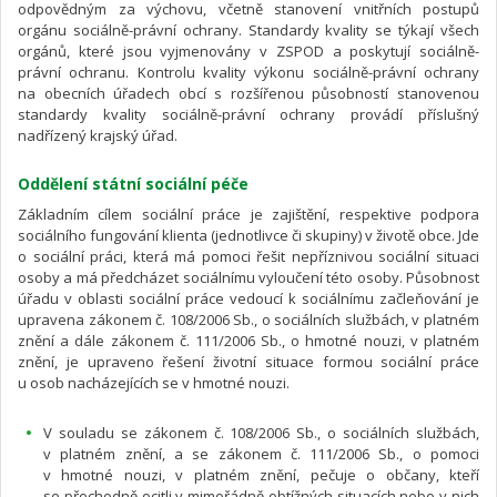
odpovědným za výchovu, včetně stanovení vnitřních postupů
orgánu sociálně-právní ochrany. Standardy kvality se týkají všech
orgánů, které jsou vyjmenovány v ZSPOD a poskytují sociálně-
právní ochranu. Kontrolu kvality výkonu sociálně-právní ochrany
na obecních úřadech obcí s rozšířenou působností stanovenou
standardy kvality sociálně-právní ochrany provádí příslušný
nadřízený krajský úřad.
Oddělení státní sociální péče
Základním cílem sociální práce je zajištění, respektive podpora
sociálního fungování klienta (jednotlivce či skupiny) v životě obce. Jde
o sociální práci, která má pomoci řešit nepříznivou sociální situaci
osoby a má předcházet sociálnímu vyloučení této osoby. Působnost
úřadu v oblasti sociální práce vedoucí k sociálnímu začleňování je
upravena zákonem č. 108/2006 Sb., o sociálních službách, v platném
znění a dále zákonem č. 111/2006 Sb., o hmotné nouzi, v platném
znění, je upraveno řešení životní situace formou sociální práce
u osob nacházejících se v hmotné nouzi.
V souladu se zákonem č. 108/2006 Sb., o sociálních službách,
v platném znění, a se zákonem č. 111/2006 Sb., o pomoci
v hmotné nouzi, v platném znění, pečuje o občany, kteří
se přechodně ocitli v mimořádně obtížných situacích nebo v nich