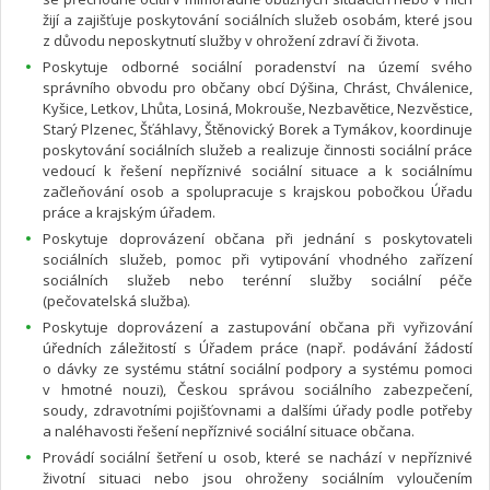
žijí a zajišťuje poskytování sociálních služeb osobám, které jsou
z důvodu neposkytnutí služby v ohrožení zdraví či života.
Poskytuje odborné sociální poradenství na území svého
správního obvodu pro občany obcí Dýšina, Chrást, Chválenice,
Kyšice, Letkov, Lhůta, Losiná, Mokrouše, Nezbavětice, Nezvěstice,
Starý Plzenec, Šťáhlavy, Štěnovický Borek a Tymákov, koordinuje
poskytování sociálních služeb a realizuje činnosti sociální práce
vedoucí k řešení nepříznivé sociální situace a k sociálnímu
začleňování osob a spolupracuje s krajskou pobočkou Úřadu
práce a krajským úřadem.
Poskytuje doprovázení občana při jednání s poskytovateli
sociálních služeb, pomoc při vytipování vhodného zařízení
sociálních služeb nebo terénní služby sociální péče
(pečovatelská služba).
Poskytuje doprovázení a zastupování občana při vyřizování
úředních záležitostí s Úřadem práce (např. podávání žádostí
o dávky ze systému státní sociální podpory a systému pomoci
v hmotné nouzi), Českou správou sociálního zabezpečení,
soudy, zdravotními pojišťovnami a dalšími úřady podle potřeby
a naléhavosti řešení nepříznivé sociální situace občana.
Provádí sociální šetření u osob, které se nachází v nepříznivé
životní situaci nebo jsou ohroženy sociálním vyloučením