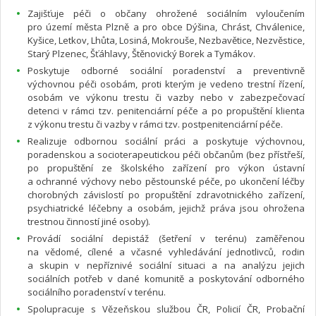
Zajišťuje péči o občany ohrožené sociálním vyloučením
pro území města Plzně a pro obce Dýšina, Chrást, Chválenice,
Kyšice, Letkov, Lhůta, Losiná, Mokrouše, Nezbavětice, Nezvěstice,
Starý Plzenec, Šťáhlavy, Štěnovický Borek a Tymákov.
Poskytuje odborné sociální poradenství a preventivně
výchovnou péči osobám, proti kterým je vedeno trestní řízení,
osobám ve výkonu trestu či vazby nebo v zabezpečovací
detenci v rámci tzv. penitenciární péče a po propuštění klienta
z výkonu trestu či vazby v rámci tzv. postpenitenciární péče.
Realizuje odbornou sociální práci a poskytuje výchovnou,
poradenskou a socioterapeutickou péči občanům (bez přístřeší,
po propuštění ze školského zařízení pro výkon ústavní
a ochranné výchovy nebo pěstounské péče, po ukončení léčby
chorobných závislostí po propuštění zdravotnického zařízení,
psychiatrické léčebny a osobám, jejichž práva jsou ohrožena
trestnou činností jiné osoby).
Provádí sociální depistáž (šetření v terénu) zaměřenou
na vědomé, cílené a včasné vyhledávání jednotlivců, rodin
a skupin v nepříznivé sociální situaci a na analýzu jejich
sociálních potřeb v dané komunitě a poskytování odborného
sociálního poradenství v terénu.
Spolupracuje s Vězeňskou službou ČR, Policií ČR, Probační