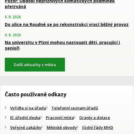
Pozor: Období nepříznivých klimatických podmínek
přetrvává
6. 8. 2026
Do ulice na Roudné se po rekonstrukci vrací běžný provoz
6. 8. 2026
Na univerzitu v Plzni mohou nastoupit děti, pracující i
senioři
Další aktuality z města
Často používané odkazy
Vyřiďte si na úřadu
Telefonní seznam úřadů
El. úřední deska
Pracovní místa
Granty a dotace
Veřejné zakázky
Městské obvody
Jízdní řády MHD