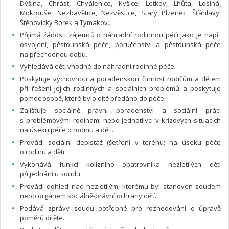
Dýšina, Chrást, Chválenice, Kyšice, Letkov, Lhůta, Losiná,
Mokrouše, Nezbavětice, Nezvěstice, Starý Plzenec, Šťáhlavy,
Štěnovický Borek a Tymákov.
Přijímá žádosti zájemců o náhradní rodinnou péči jako je např.
osvojení, pěstounská péče, poručenství a pěstounská péče
na přechodnou dobu.
Vyhledává děti vhodné do náhradní rodinné péče.
Poskytuje výchovnou a poradenskou činnost rodičům a dětem
při řešení jejich rodinných a sociálních problémů a poskytuje
pomoc osobě, které bylo dítě předáno do péče.
Zajišťuje sociálně právní poradenství a sociální práci
s problémovými rodinami nebo jednotlivci v krizových situacích
na úseku péče o rodinu a děti.
Provádí sociální depistáž (šetření v terénu) na úseku péče
o rodinu a děti.
Vykonává funkci kolizního opatrovníka nezletilých dětí
při jednání u soudu.
Provádí dohled nad nezletilým, kterému byl stanoven soudem
nebo orgánem sociálně-právní ochrany dětí.
Podává zprávy soudu potřebné pro rozhodování o úpravě
poměrů dítěte.