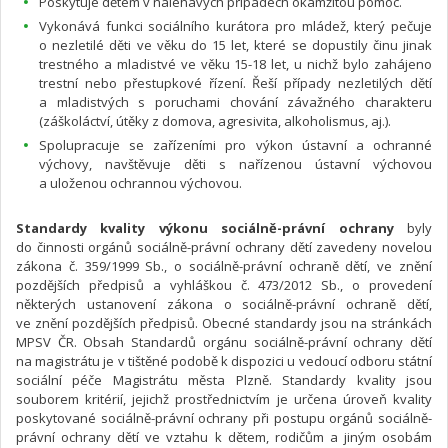
Poskytuje dětem v naléhavých případech okamžitou pomoc.
Vykonává funkci sociálního kurátora pro mládež, který pečuje
o nezletilé děti ve věku do 15 let, které se dopustily činu jinak
trestného a mladistvé ve věku 15-18 let, u nichž bylo zahájeno
trestní nebo přestupkové řízení. Řeší případy nezletilých dětí
a mladistvých s poruchami chování závažného charakteru
(záškoláctví, útěky z domova, agresivita, alkoholismus, aj.).
Spolupracuje se zařízeními pro výkon ústavní a ochranné
výchovy, navštěvuje děti s nařízenou ústavní výchovou
a uloženou ochrannou výchovou.
Standardy kvality výkonu sociálně-právní ochrany
byly
do činnosti orgánů sociálně-právní ochrany dětí zavedeny novelou
zákona č. 359/1999 Sb., o sociálně-právní ochraně dětí, ve znění
pozdějších předpisů a vyhláškou č. 473/2012 Sb., o provedení
některých ustanovení zákona o sociálně-právní ochraně dětí,
ve znění pozdějších předpisů. Obecné standardy jsou na stránkách
MPSV ČR. Obsah Standardů orgánu sociálně-právní ochrany dětí
na magistrátu je v tištěné podobě k dispozici u vedoucí odboru státní
sociální péče Magistrátu města Plzně. Standardy kvality jsou
souborem kritérií, jejichž prostřednictvím je určena úroveň kvality
poskytované sociálně-právní ochrany při postupu orgánů sociálně-
právní ochrany dětí ve vztahu k dětem, rodičům a jiným osobám