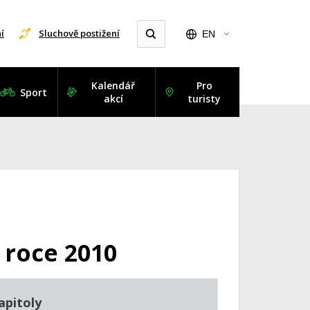
í
Sluchově postižení
EN
Kalendář
Pro
Sport
akcí
turisty
 roce 2010
apitoly