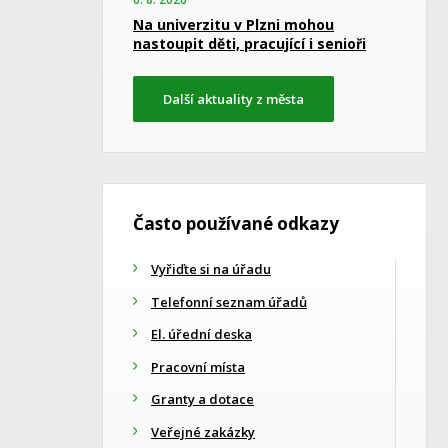
Na univerzitu v Plzni mohou
nastoupit děti, pracující i senioři
Další aktuality z města
Často používané odkazy
Vyřiďte si na úřadu
Telefonní seznam úřadů
El. úřední deska
Pracovní místa
Granty a dotace
Veřejné zakázky