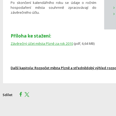
Po skončení kalendářního roku se údaje o ročním
hospodaření města souhrnně zpracovávají do
závěrečného účtu.
Příloha ke stažení:
Závěrečný účet města Plzně za rok 2010
(pdf, 6,64 MB)
Další kapitola: Rozpočet města Plzně a střednědobý výhled rozp
Sdílet