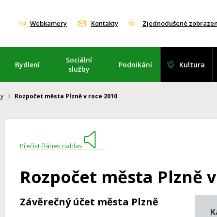
Webkamery
Kontakty
Zjednodušené zobrazen
Sociální
Bydlení
Podnikání
Kultura
služby
ky
Rozpočet města Plzně v roce 2010
Přečíst článek nahlas
Rozpočet města Plzně v
Závěrečný účet města Plzně
K