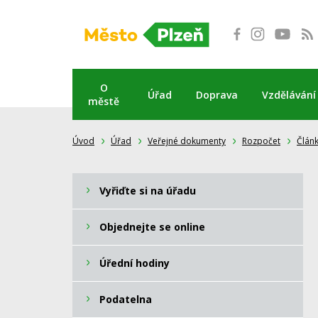
Přeskočit
na
obsah
O
Úřad
Doprava
Vzdělávání
městě
Úvod
Úřad
Veřejné dokumenty
Rozpočet
Člán
Vyřiďte si na úřadu
Objednejte se online
Úřední hodiny
Podatelna