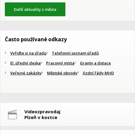
Další aktuality z města
Často používané odkazy
Vyřiďte si na úřadu
Telefonní seznam úřadů
El. úřední deska
Pracovní místa
Granty a dotace
Veřejné zakázky
Městské obvody
Jízdní řády MHD
Videozpravodaj
Plzeň v kostce