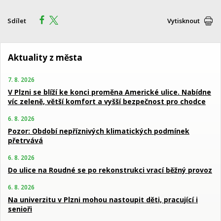
Sdílet
Vytisknout
Aktuality z města
7. 8. 2026
V Plzni se blíží ke konci proměna Americké ulice. Nabídne
víc zeleně, větší komfort a vyšší bezpečnost pro chodce
6. 8. 2026
Pozor: Období nepříznivých klimatických podmínek
přetrvává
6. 8. 2026
Do ulice na Roudné se po rekonstrukci vrací běžný provoz
6. 8. 2026
Na univerzitu v Plzni mohou nastoupit děti, pracující i
senioři